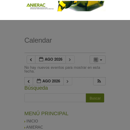
Calendar
AGO 2026
No hay nuevos eventos para mostrar en esta
fecha.
AGO 2026
Búsqueda
MENÚ PRINCIPAL
INICIO
ANIERAC