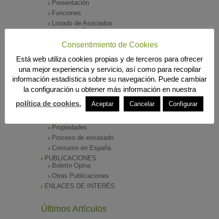
Presentación
Funciones
Listado de Asociados
Listado Completo
Como asociarse
Consentimiento de Cookies
ÓRGANOS DE DIRECCIÓN
Está web utiliza cookies propias y de terceros para ofrecer
SALA DE PRENSA
una mejor experiencia y servicio, así como para recopilar
Notas de Prensa
información estadística sobre su navegación. Puede cambiar
Archivos Corporativos
la configuración u obtener más información en nuestra
GALERÍA DE IMÁGENES
CONTACTO
política de cookies.
Aceptar
Cancelar
Configurar
ENVASADO DE ACEITE
Tipos de Aceite
Propiedades
Proceso de envasado
Consumo en España
PUBLICACIONES
Boletín Opina
Otras Publicaciones
ENLACES DE INTERÉS
Últimos Artículos