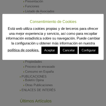
Presentación
Funciones
Listado de Asociados
Listado Completo
Como asociarse
Consentimiento de Cookies
ÓRGANOS DE DIRECCIÓN
Está web utiliza cookies propias y de terceros para ofrecer
SALA DE PRENSA
una mejor experiencia y servicio, así como para recopilar
Notas de Prensa
información estadística sobre su navegación. Puede cambiar
Archivos Corporativos
la configuración u obtener más información en nuestra
GALERÍA DE IMÁGENES
CONTACTO
política de cookies.
Aceptar
Cancelar
Configurar
ENVASADO DE ACEITE
Tipos de Aceite
Propiedades
Proceso de envasado
Consumo en España
PUBLICACIONES
Boletín Opina
Otras Publicaciones
ENLACES DE INTERÉS
Últimos Artículos