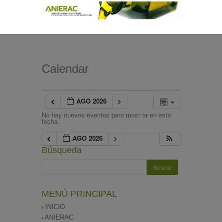
Calendar
AGO 2026
No hay nuevos eventos para mostrar en esta
fecha.
AGO 2026
Búsqueda
MENÚ PRINCIPAL
INICIO
ANIERAC