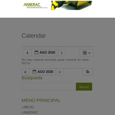
Calendar
AGO 2026
No hay nuevos eventos para mostrar en esta
fecha.
AGO 2026
Búsqueda
MENÚ PRINCIPAL
INICIO
ANIERAC