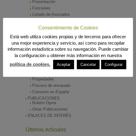
Presentación
Funciones
Listado de Asociados
Listado Completo
Como asociarse
Consentimiento de Cookies
ÓRGANOS DE DIRECCIÓN
Está web utiliza cookies propias y de terceros para ofrecer
SALA DE PRENSA
una mejor experiencia y servicio, así como para recopilar
Notas de Prensa
información estadística sobre su navegación. Puede cambiar
Archivos Corporativos
la configuración u obtener más información en nuestra
GALERÍA DE IMÁGENES
CONTACTO
política de cookies.
Aceptar
Cancelar
Configurar
ENVASADO DE ACEITE
Tipos de Aceite
Propiedades
Proceso de envasado
Consumo en España
PUBLICACIONES
Boletín Opina
Otras Publicaciones
ENLACES DE INTERÉS
Últimos Artículos