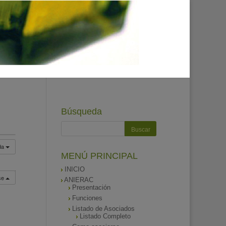
Búsqueda
da
MENÚ PRINCIPAL
INICIO
rse
ANIERAC
Presentación
Funciones
Listado de Asociados
Listado Completo