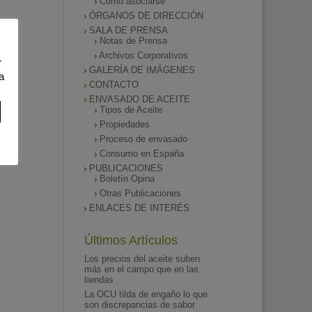
Como asociarse
ÓRGANOS DE DIRECCIÓN
SALA DE PRENSA
Notas de Prensa
Archivos Corporativos
r
GALERÍA DE IMÁGENES
a
CONTACTO
ENVASADO DE ACEITE
Tipos de Aceite
Propiedades
Proceso de envasado
Consumo en España
PUBLICACIONES
Boletín Opina
Otras Publicaciones
ENLACES DE INTERÉS
Últimos Artículos
Los precios del aceite suben
más en el campo que en las
tiendas
La OCU tilda de engaño lo que
son discrepancias de sabor