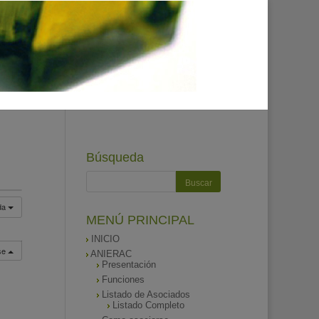
Búsqueda
da
MENÚ PRINCIPAL
INICIO
rse
ANIERAC
Presentación
Funciones
Listado de Asociados
Listado Completo