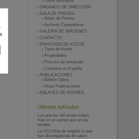
Como asociarse
ÓRGANOS DE DIRECCIÓN
SALA DE PRENSA
Notas de Prensa
Archivos Corporativos
r
GALERÍA DE IMÁGENES
a
CONTACTO
ENVASADO DE ACEITE
Tipos de Aceite
Propiedades
Proceso de envasado
Consumo en España
PUBLICACIONES
Boletín Opina
Otras Publicaciones
ENLACES DE INTERÉS
Últimos Artículos
Los precios del aceite suben
más en el campo que en las
tiendas
La OCU tilda de engaño lo que
son discrepancias de sabor