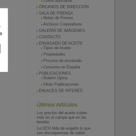
Como asociarse
ÓRGANOS DE DIRECCIÓN
SALA DE PRENSA
Notas de Prensa
Archivos Corporativos
r
GALERÍA DE IMÁGENES
a
CONTACTO
ENVASADO DE ACEITE
Tipos de Aceite
Propiedades
Proceso de envasado
Consumo en España
PUBLICACIONES
Boletín Opina
Otras Publicaciones
ENLACES DE INTERÉS
Últimos Artículos
Los precios del aceite suben
más en el campo que en las
tiendas
La OCU tilda de engaño lo que
son discrepancias de sabor