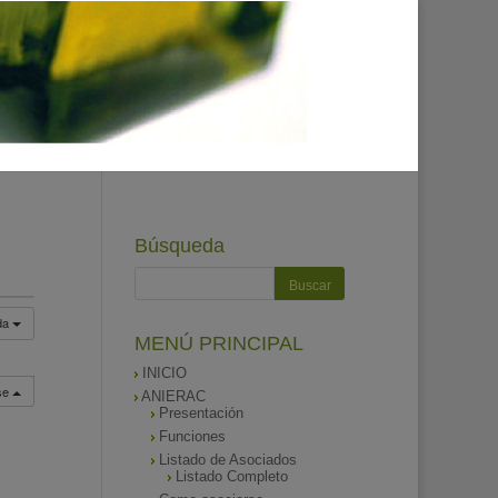
Búsqueda
da
MENÚ PRINCIPAL
INICIO
rse
ANIERAC
Presentación
Funciones
Listado de Asociados
Listado Completo