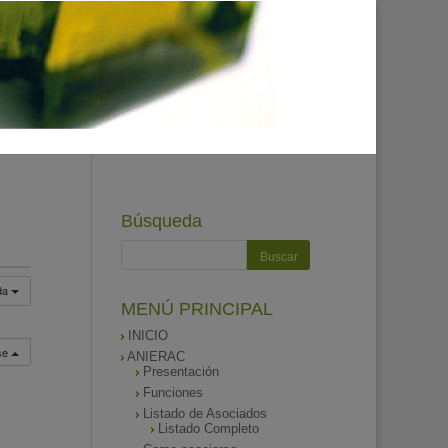
Búsqueda
da
MENÚ PRINCIPAL
INICIO
rse
ANIERAC
Presentación
Funciones
Listado de Asociados
Listado Completo