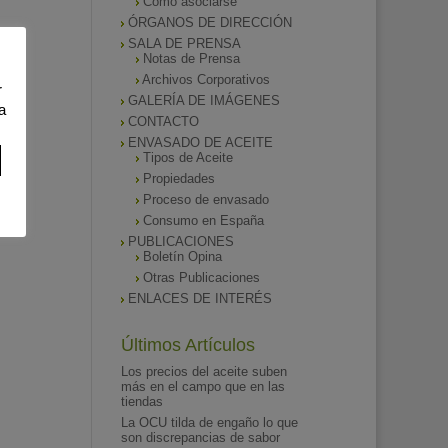
Como asociarse
ÓRGANOS DE DIRECCIÓN
SALA DE PRENSA
Notas de Prensa
Archivos Corporativos
r
GALERÍA DE IMÁGENES
a
CONTACTO
ENVASADO DE ACEITE
Tipos de Aceite
Propiedades
Proceso de envasado
Consumo en España
PUBLICACIONES
Boletín Opina
Otras Publicaciones
ENLACES DE INTERÉS
Últimos Artículos
Los precios del aceite suben
más en el campo que en las
tiendas
La OCU tilda de engaño lo que
son discrepancias de sabor