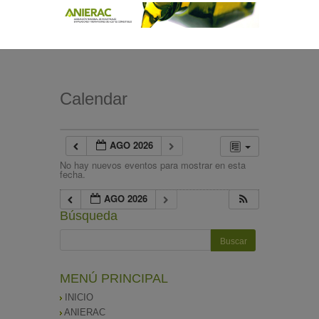
Calendar
AGO 2026
No hay nuevos eventos para mostrar en esta
fecha.
AGO 2026
Búsqueda
MENÚ PRINCIPAL
INICIO
ANIERAC