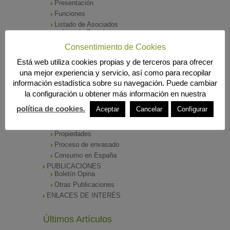
Presentación
Funciones
Listado de Asociados
Listado Completo
Como asociarse
Consentimiento de Cookies
ÓRGANOS DE DIRECCIÓN
Está web utiliza cookies propias y de terceros para ofrecer
SALA DE PRENSA
una mejor experiencia y servicio, así como para recopilar
Notas de Prensa
información estadística sobre su navegación. Puede cambiar
Archivos Corporativos
la configuración u obtener más información en nuestra
GALERÍA DE IMÁGENES
CONTACTO
política de cookies.
Aceptar
Cancelar
Configurar
ENVASADO DE ACEITE
Tipos de Aceite
Propiedades
Proceso de envasado
Consumo en España
PUBLICACIONES
Boletín Opina
Otras Publicaciones
ENLACES DE INTERÉS
Últimos Artículos