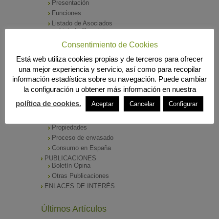
Presentación
Funciones
Listado de Asociados
Listado Completo
Como asociarse
Consentimiento de Cookies
ÓRGANOS DE DIRECCIÓN
Está web utiliza cookies propias y de terceros para ofrecer
SALA DE PRENSA
una mejor experiencia y servicio, así como para recopilar
Notas de Prensa
información estadística sobre su navegación. Puede cambiar
Archivos Corporativos
la configuración u obtener más información en nuestra
GALERÍA DE IMÁGENES
CONTACTO
política de cookies.
Aceptar
Cancelar
Configurar
ENVASADO DE ACEITE
Tipos de Aceite
Propiedades
Proceso de envasado
Consumo en España
PUBLICACIONES
Boletín Opina
Otras Publicaciones
ENLACES DE INTERÉS
Últimos Artículos