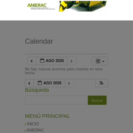
Calendar
AGO 2026
No hay nuevos eventos para mostrar en esta
fecha.
AGO 2026
Búsqueda
MENÚ PRINCIPAL
INICIO
ANIERAC