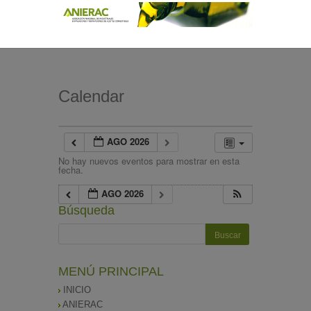
Calendar
AGO 2026
No hay nuevos eventos para mostrar en esta
fecha.
AGO 2026
Búsqueda
MENÚ PRINCIPAL
INICIO
ANIERAC