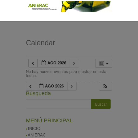
Calendar
AGO 2026
No hay nuevos eventos para mostrar en esta
fecha.
AGO 2026
Búsqueda
MENÚ PRINCIPAL
INICIO
ANIERAC