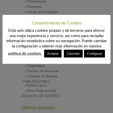
Presentación
Funciones
Listado de Asociados
Listado Completo
Como asociarse
Consentimiento de Cookies
ÓRGANOS DE DIRECCIÓN
Está web utiliza cookies propias y de terceros para ofrecer
SALA DE PRENSA
una mejor experiencia y servicio, así como para recopilar
Notas de Prensa
información estadística sobre su navegación. Puede cambiar
Archivos Corporativos
la configuración u obtener más información en nuestra
GALERÍA DE IMÁGENES
CONTACTO
política de cookies.
Aceptar
Cancelar
Configurar
ENVASADO DE ACEITE
Tipos de Aceite
Propiedades
Proceso de envasado
Consumo en España
PUBLICACIONES
Boletín Opina
Otras Publicaciones
ENLACES DE INTERÉS
Últimos Artículos