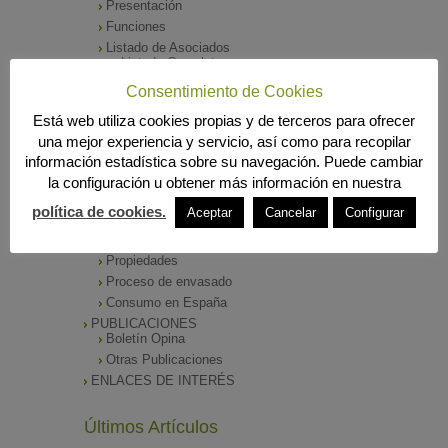
Presentación
Funciones
Listado de Asociados
Listado Completo
Como asociarse
Consentimiento de Cookies
ÓRGANOS DE DIRECCIÓN
Está web utiliza cookies propias y de terceros para ofrecer
SALA DE PRENSA
una mejor experiencia y servicio, así como para recopilar
Notas de Prensa
información estadística sobre su navegación. Puede cambiar
Archivos Corporativos
la configuración u obtener más información en nuestra
GALERÍA DE IMÁGENES
CONTACTO
política de cookies.
Aceptar
Cancelar
Configurar
ENVASADO DE ACEITE
Tipos de Aceite
Propiedades
Proceso de envasado
Consumo en España
PUBLICACIONES
Boletín Opina
Otras Publicaciones
ENLACES DE INTERÉS
Últimos Artículos