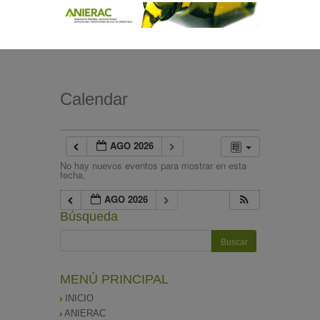
Calendar
AGO 2026
No hay nuevos eventos para mostrar en esta
fecha.
AGO 2026
Búsqueda
MENÚ PRINCIPAL
INICIO
ANIERAC