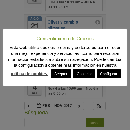
mar
Jul 4 a las 10:33 am – Jul 6 a
las 11:33 am
AGO
Olivar y cambio
21
climático
lun
Ago 21 a las 10:36 am – Ago 24
a las 11:36 am
Consentimiento de Cookies
Está web utiliza cookies propias y de terceros para ofrecer
SEP
Congreso de la
13
una mejor experiencia y servicio, así como para recopilar
economía agraria
información estadística sobre su navegación. Puede cambiar
mié
Sep 13 a las 10:39 am – Sep 15
la configuración u obtener más información en nuestra
a las 11:39 am
política de cookies.
Aceptar
Cancelar
Configurar
NOV
GASTRÓNOMA
4
Nov 4 a las 10:00 am – Nov 6 a
las 8:00 pm
sáb
FEB – NOV 2017
Búsqueda