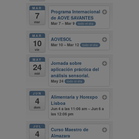
MAR
Programa Internacional
7
de AOVE SAVANTES
mar
Mar 7 – Mar 9
todo el día
MAR
AOVESOL
10
Mar 10 – Mar 12
todo el día
vie
MAY
Jornada sobre
24
aplicación práctica del
mié
análisis sensorial.
May 24
todo el día
JUN
Alimentaria y Horexpo
4
Lisboa
dom
Jun 4 a las 11:06 am – Jun 6 a
las 12:06 pm
JUL
Curso Maestro de
4
Almazara