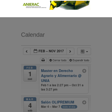
Calendar
FEB – NOV 2017
Cerrar todo
Expandir todo
FEB
Master en Derecho
1
Agrario y Alimentario
@
mié
UNIA
Feb 1 a las 2:27 pm – Oct 31 a
las 3:27 pm
MAR
Salón OLIPREMIUM
4
Mar 4 – Mar 7
todo el día
sáb