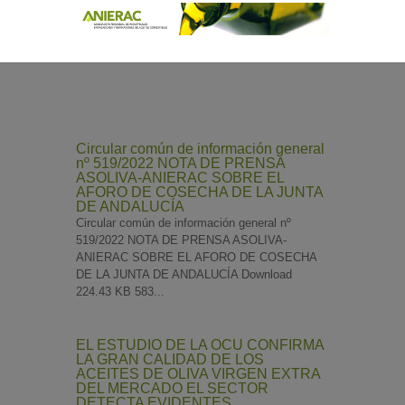
Circular común de información general
nº 519/2022 NOTA DE PRENSA
ASOLIVA-ANIERAC SOBRE EL
AFORO DE COSECHA DE LA JUNTA
DE ANDALUCÍA
Circular común de información general nº
519/2022 NOTA DE PRENSA ASOLIVA-
ANIERAC SOBRE EL AFORO DE COSECHA
DE LA JUNTA DE ANDALUCÍA Download
224.43 KB 583...
EL ESTUDIO DE LA OCU CONFIRMA
LA GRAN CALIDAD DE LOS
ACEITES DE OLIVA VIRGEN EXTRA
DEL MERCADO EL SECTOR
DETECTA EVIDENTES