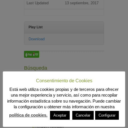
Last Updated
13 septiembre, 2017
Play List
Download
Búsqueda
Consentimiento de Cookies
Está web utiliza cookies propias y de terceros para ofrecer
MENÚ PRINCIPAL
una mejor experiencia y servicio, así como para recopilar
información estadística sobre su navegación. Puede cambiar
INICIO
la configuración u obtener más información en nuestra
ANIERAC
Presentación
política de cookies.
Aceptar
Cancelar
Configurar
Funciones
Listado de Asociados
Listado Completo