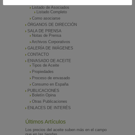
Funciones
Listado de Asociados
Listado Completo
Como asociarse
ÓRGANOS DE DIRECCIÓN
SALA DE PRENSA
Notas de Prensa
Archivos Corporativos
GALERÍA DE IMÁGENES
CONTACTO
ENVASADO DE ACEITE
Tipos de Aceite
Propiedades
Proceso de envasado
Consumo en España
PUBLICACIONES
Boletín Opina
Otras Publicaciones
ENLACES DE INTERÉS
Últimos Artículos
Los precios del aceite suben más en el campo
que en las tiendas