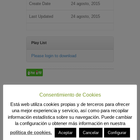
Create Date
24 agosto, 2015
Last Updated
24 agosto, 2015
Play List
Please login to download
Búsqueda
Consentimiento de Cookies
Está web utiliza cookies propias y de terceros para ofrecer
una mejor experiencia y servicio, así como para recopilar
MENÚ PRINCIPAL
información estadística sobre su navegación. Puede cambiar
la configuración u obtener más información en nuestra
INICIO
ANIERAC
política de cookies.
Aceptar
Cancelar
Configurar
Presentación