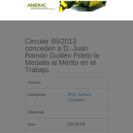
Circular 65/2013
conceden a D. Juan
Ramón Guillén Prieto la
Medalla al Mérito en el
Trabajo.
Version
Categories
2013
,
Archivo
Circulares
Download
Size
225.54 KB