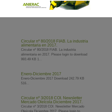
Circular nº 80/2018 FIAB. La industria
alimentaria en 2017.
Circular nº 80/2018 FIAB. La industria
alimentaria en 2017. Please login to download
993.49 KB 1...
Enero-Diciembre 2017
Enero-Diciembre 2017 Download 242.79 KB
516...
Circular nº 3/2018 COI. Newsletter
Mercado Oleícola Diciembre 2017.
Circular nº 3/2018 COI. Newsletter Mercado
Oleícola Diciembre 2017. Please login to