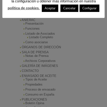
la configuración u obtener más información en nuestra
política de cookies.
MENÚ PRINCIPAL
Aceptar
Cancelar
Configurar
INICIO
ANIERAC
Presentación
Funciones
Listado de Asociados
Listado Completo
Como asociarse
ÓRGANOS DE DIRECCIÓN
SALA DE PRENSA
Notas de Prensa
Archivos Corporativos
GALERÍA DE IMÁGENES
CONTACTO
ENVASADO DE ACEITE
Tipos de Aceite
Propiedades
Proceso de envasado
Consumo en España
PUBLICACIONES
Boletín Opina