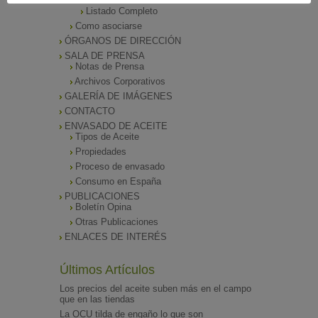
Listado de Asociados
Listado Completo
Como asociarse
ÓRGANOS DE DIRECCIÓN
SALA DE PRENSA
Notas de Prensa
Archivos Corporativos
GALERÍA DE IMÁGENES
CONTACTO
ENVASADO DE ACEITE
Tipos de Aceite
Propiedades
Proceso de envasado
Consumo en España
PUBLICACIONES
Boletín Opina
Otras Publicaciones
ENLACES DE INTERÉS
Últimos Artículos
Los precios del aceite suben más en el campo
que en las tiendas
La OCU tilda de engaño lo que son