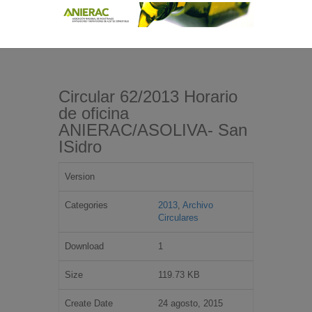
Circular 62/2013 Horario
de oficina
ANIERAC/ASOLIVA- San
ISidro
Version
Categories
2013
,
Archivo
Circulares
Download
1
Size
119.73 KB
Create Date
24 agosto, 2015