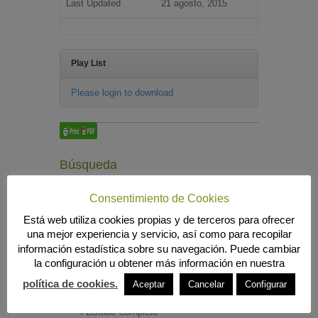
Last Updated
21 agosto, 2015
Play List
Please login to download
Búsqueda
Consentimiento de Cookies
Está web utiliza cookies propias y de terceros para ofrecer
MENÚ PRINCIPAL
una mejor experiencia y servicio, así como para recopilar
INICIO
información estadística sobre su navegación. Puede cambiar
ANIERAC
la configuración u obtener más información en nuestra
Presentación
política de cookies.
Aceptar
Cancelar
Configurar
Funciones
Listado de Asociados
Listado Completo