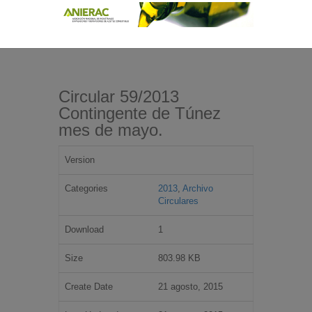
Circular 59/2013
Contingente de Túnez
mes de mayo.
Version
Categories
2013
,
Archivo
Circulares
Download
1
Size
803.98 KB
Create Date
21 agosto, 2015