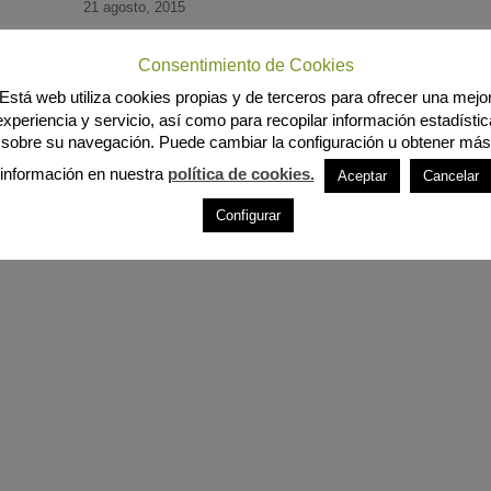
21 agosto, 2015
21 agosto, 2015
Consentimiento de Cookies
Está web utiliza cookies propias y de terceros para ofrecer una mejo
experiencia y servicio, así como para recopilar información estadístic
sobre su navegación. Puede cambiar la configuración u obtener más
información en nuestra
política de cookies.
Aceptar
Cancelar
Configurar