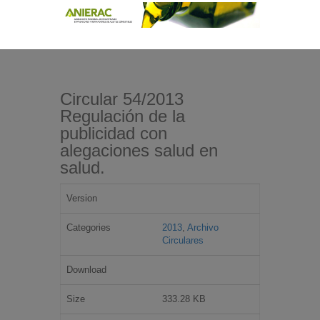
Circular 54/2013
Regulación de la
publicidad con
alegaciones salud en
salud.
Version
Categories
2013
,
Archivo
Circulares
Download
Size
333.28 KB