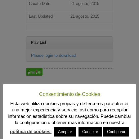
Create Date
21 agosto, 2015
Last Updated
21 agosto, 2015
Play List
Please login to download
Búsqueda
Consentimiento de Cookies
Está web utiliza cookies propias y de terceros para ofrecer
una mejor experiencia y servicio, así como para recopilar
MENÚ PRINCIPAL
información estadística sobre su navegación. Puede cambiar
la configuración u obtener más información en nuestra
INICIO
ANIERAC
política de cookies.
Aceptar
Cancelar
Configurar
Presentación