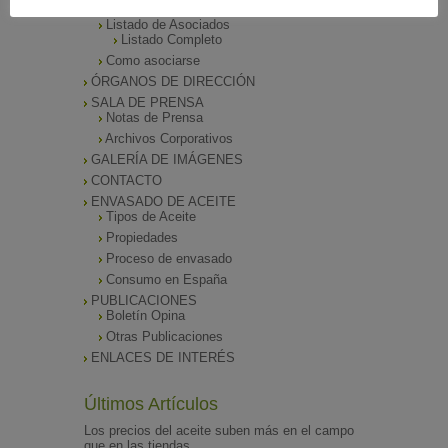
Funciones
Listado de Asociados
Listado Completo
Como asociarse
ÓRGANOS DE DIRECCIÓN
SALA DE PRENSA
Notas de Prensa
Archivos Corporativos
GALERÍA DE IMÁGENES
CONTACTO
ENVASADO DE ACEITE
Tipos de Aceite
Propiedades
Proceso de envasado
Consumo en España
PUBLICACIONES
Boletín Opina
Otras Publicaciones
ENLACES DE INTERÉS
Últimos Artículos
Los precios del aceite suben más en el campo
que en las tiendas