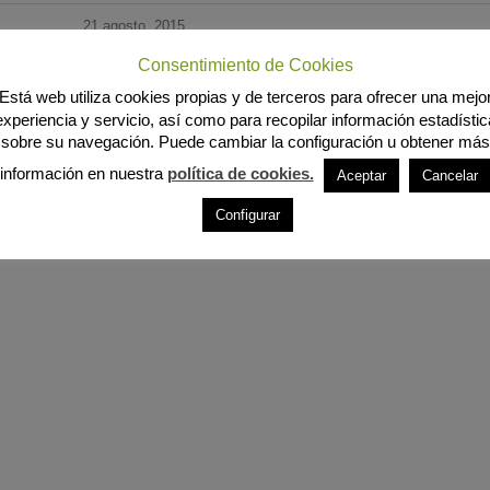
21 agosto, 2015
Consentimiento de Cookies
Está web utiliza cookies propias y de terceros para ofrecer una mejo
experiencia y servicio, así como para recopilar información estadístic
sobre su navegación. Puede cambiar la configuración u obtener más
información en nuestra
política de cookies.
Aceptar
Cancelar
Configurar