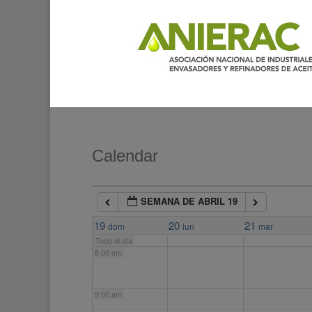
2:00 am
3:00 am
4:00 am
5:00 am
Calendar
6:00 am
SEMANA DE ABRIL 19
7:00 am
19
20
21
dom
lun
mar
Todo el día
8:00 am
9:00 am