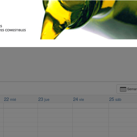
Sema
22
23
24
25
mié
jue
vie
sáb