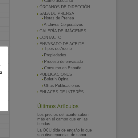
Como asociarse
ÓRGANOS DE DIRECCIÓN
SALA DE PRENSA
Notas de Prensa
Archivos Corporativos
GALERÍA DE IMÁGENES
CONTACTO
ENVASADO DE ACEITE
Tipos de Aceite
Propiedades
Proceso de envasado
r
Consumo en España
a
PUBLICACIONES
Boletín Opina
Otras Publicaciones
ENLACES DE INTERÉS
Últimos Artículos
Los precios del aceite suben
más en el campo que en las
tiendas
La OCU tilda de engaño lo que
son discrepancias de sabor