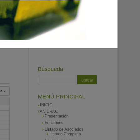
Búsqueda
na
MENÚ PRINCIPAL
INICIO
ANIERAC
Presentación
Funciones
Listado de Asociados
Listado Completo