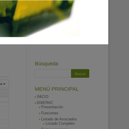
Búsqueda
na
MENÚ PRINCIPAL
INICIO
ANIERAC
Presentación
Funciones
Listado de Asociados
Listado Completo