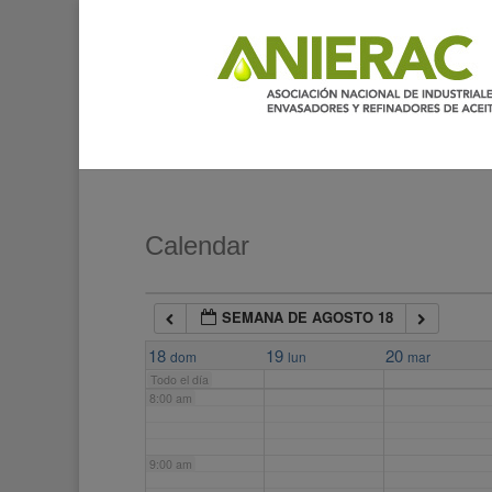
2:00 am
3:00 am
4:00 am
5:00 am
Calendar
6:00 am
SEMANA DE AGOSTO 18
7:00 am
18
19
20
dom
lun
mar
Todo el día
8:00 am
9:00 am