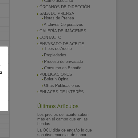
Como asociarse
ÓRGANOS DE DIRECCIÓN
SALA DE PRENSA
Notas de Prensa
Archivos Corporativos
GALERÍA DE IMÁGENES
CONTACTO
ENVASADO DE ACEITE
Tipos de Aceite
Propiedades
Proceso de envasado
r
Consumo en España
a
PUBLICACIONES
Boletín Opina
Otras Publicaciones
ENLACES DE INTERÉS
Últimos Artículos
Los precios del aceite suben
más en el campo que en las
tiendas
La OCU tilda de engaño lo que
son discrepancias de sabor