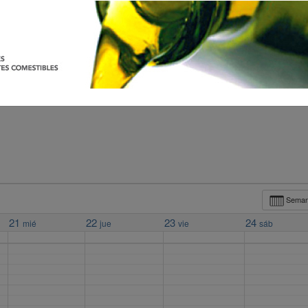
Sema
21
22
23
24
mié
jue
vie
sáb