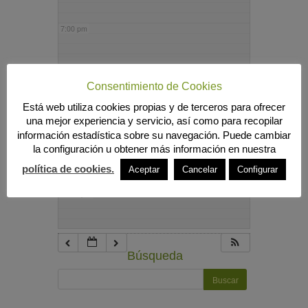
7:00 pm
8:00 pm
Consentimiento de Cookies
Está web utiliza cookies propias y de terceros para ofrecer
9:00 pm
una mejor experiencia y servicio, así como para recopilar
información estadística sobre su navegación. Puede cambiar
la configuración u obtener más información en nuestra
10:00 pm
política de cookies.
Aceptar
Cancelar
Configurar
11:00 pm
Búsqueda