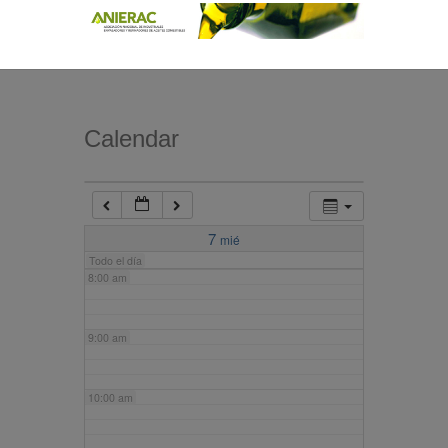
4:00 am
5:00 am
Calendar
6:00 am
7:00 am
7
mié
Todo el día
8:00 am
9:00 am
10:00 am