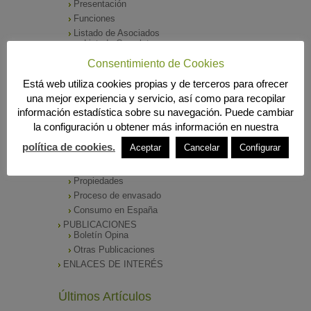
Presentación
Funciones
Listado de Asociados
Listado Completo
Como asociarse
Consentimiento de Cookies
ÓRGANOS DE DIRECCIÓN
Está web utiliza cookies propias y de terceros para ofrecer
SALA DE PRENSA
una mejor experiencia y servicio, así como para recopilar
Notas de Prensa
información estadística sobre su navegación. Puede cambiar
Archivos Corporativos
la configuración u obtener más información en nuestra
GALERÍA DE IMÁGENES
CONTACTO
política de cookies.
Aceptar
Cancelar
Configurar
ENVASADO DE ACEITE
Tipos de Aceite
Propiedades
Proceso de envasado
Consumo en España
PUBLICACIONES
Boletín Opina
Otras Publicaciones
ENLACES DE INTERÉS
Últimos Artículos