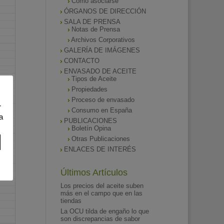
Como asociarse
ÓRGANOS DE DIRECCIÓN
SALA DE PRENSA
Notas de Prensa
Archivos Corporativos
GALERÍA DE IMÁGENES
CONTACTO
ENVASADO DE ACEITE
Tipos de Aceite
Propiedades
Proceso de envasado
r
Consumo en España
a
PUBLICACIONES
Boletín Opina
Otras Publicaciones
ENLACES DE INTERÉS
Últimos Artículos
Los precios del aceite suben
más en el campo que en las
tiendas
La OCU tilda de engaño lo que
son discrepancias de sabor