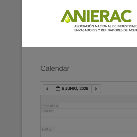
2:00 am
3:00 am
4:00 am
5:00 am
Calendar
6:00 am
6 JUNIO, 2026
7:00 am
Todo el día
8:00 am
9:00 am