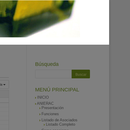
Búsqueda
ía
MENÚ PRINCIPAL
INICIO
ANIERAC
Presentación
Funciones
Listado de Asociados
Listado Completo