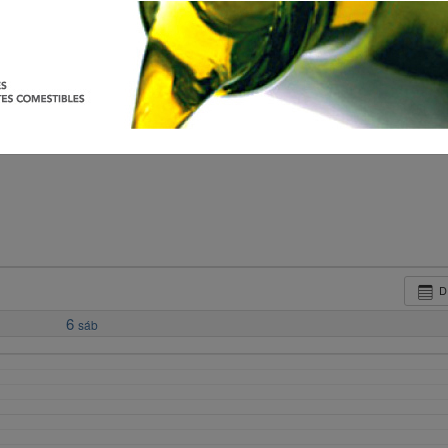
D
6
sáb