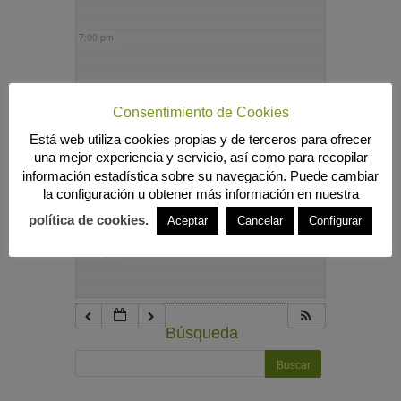
7:00 pm
8:00 pm
Consentimiento de Cookies
Está web utiliza cookies propias y de terceros para ofrecer
9:00 pm
una mejor experiencia y servicio, así como para recopilar
información estadística sobre su navegación. Puede cambiar
la configuración u obtener más información en nuestra
10:00 pm
política de cookies.
Aceptar
Cancelar
Configurar
11:00 pm
Búsqueda