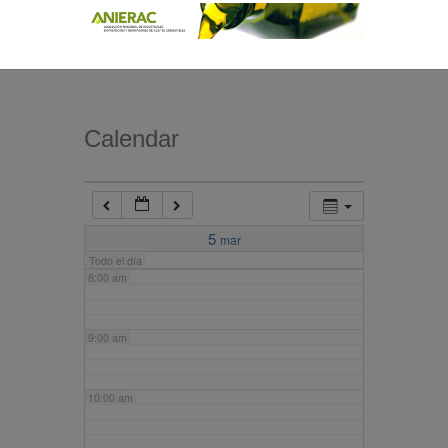
4:00 am
5:00 am
Calendar
6:00 am
7:00 am
5
mar
Todo el día
8:00 am
9:00 am
10:00 am