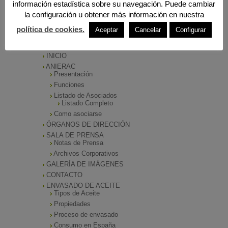
información estadística sobre su navegación. Puede cambiar
la configuración u obtener más información en nuestra
política de cookies.
Aceptar
Cancelar
Configurar
MENÚ PRINCIPAL
INICIO
ANIERAC
Presentación
Funciones
Listado de Asociados
Listado Completo
Como asociarse
ÓRGANOS DE DIRECCIÓN
SALA DE PRENSA
Notas de Prensa
Archivos Corporativos
GALERÍA DE IMÁGENES
CONTACTO
ENVASADO DE ACEITE
Tipos de Aceite
Propiedades
Proceso de envasado
Consumo en España