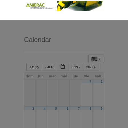
Calendar
2025
ABR
JUN
2027
dom
lun
mar
mié
jue
vie
sáb
1
2
3
4
5
6
7
8
9