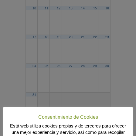
10
11
12
13
14
15
16
17
18
19
20
21
22
23
24
25
26
27
28
29
30
31
Consentimiento de Cookies
Está web utiliza cookies propias y de terceros para ofrecer
2025
ABR
JUN
2027
una mejor experiencia y servicio, así como para recopilar
Búsqueda