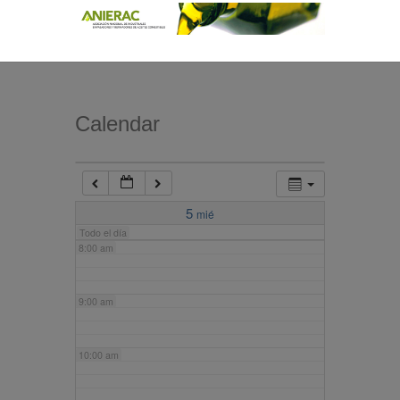
4:00 am
5:00 am
Calendar
6:00 am
7:00 am
5
mié
Todo el día
8:00 am
9:00 am
10:00 am