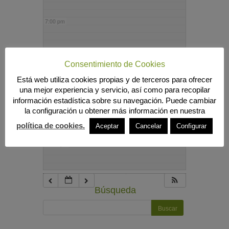
7:00 pm
8:00 pm
Consentimiento de Cookies
Está web utiliza cookies propias y de terceros para ofrecer
9:00 pm
una mejor experiencia y servicio, así como para recopilar
información estadística sobre su navegación. Puede cambiar
la configuración u obtener más información en nuestra
10:00 pm
política de cookies.
Aceptar
Cancelar
Configurar
11:00 pm
Búsqueda