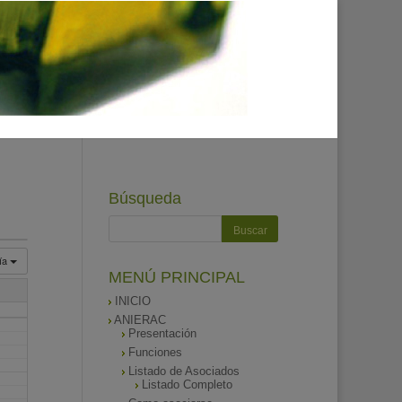
Búsqueda
ía
MENÚ PRINCIPAL
INICIO
ANIERAC
Presentación
Funciones
Listado de Asociados
Listado Completo