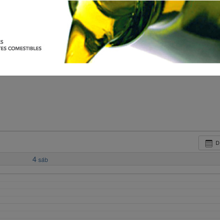
D
4
sáb