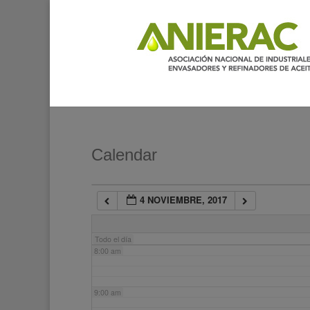
2:00 am
3:00 am
4:00 am
5:00 am
Calendar
6:00 am
4 NOVIEMBRE, 2017
7:00 am
Todo el día
8:00 am
9:00 am