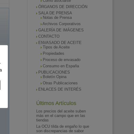
Como asociarse
ÓRGANOS DE DIRECCIÓN
SALA DE PRENSA
Notas de Prensa
Archivos Corporativos
GALERÍA DE IMÁGENES
CONTACTO
ENVASADO DE ACEITE
Tipos de Aceite
Propiedades
Proceso de envasado
r
Consumo en España
a
PUBLICACIONES
Boletín Opina
Otras Publicaciones
ENLACES DE INTERÉS
Últimos Artículos
Los precios del aceite suben
más en el campo que en las
tiendas
La OCU tilda de engaño lo que
son discrepancias de sabor