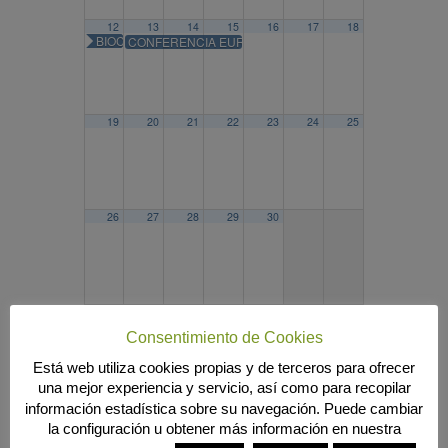
12
13
14
15
16
17
18
BIOCULTURA MADRID
CONFERENCIA EUROPEA SOBRE LA XILELLA FASTIDI
19
20
21
22
23
24
25
26
27
28
29
30
2016
OCT
DIC
2018
Consentimiento de Cookies
Búsqueda
Está web utiliza cookies propias y de terceros para ofrecer
una mejor experiencia y servicio, así como para recopilar
información estadística sobre su navegación. Puede cambiar
la configuración u obtener más información en nuestra
MENÚ PRINCIPAL