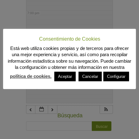
7:00 pm
8:00 pm
Consentimiento de Cookies
Está web utiliza cookies propias y de terceros para ofrecer
9:00 pm
una mejor experiencia y servicio, así como para recopilar
información estadística sobre su navegación. Puede cambiar
la configuración u obtener más información en nuestra
10:00 pm
política de cookies.
Aceptar
Cancelar
Configurar
11:00 pm
Búsqueda