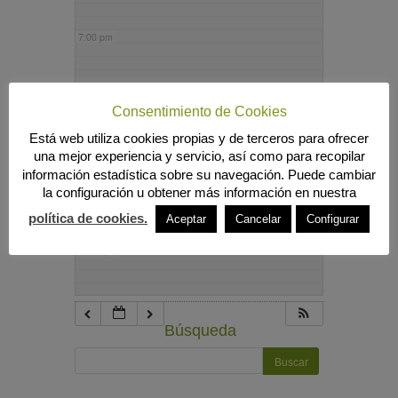
7:00 pm
8:00 pm
Consentimiento de Cookies
Está web utiliza cookies propias y de terceros para ofrecer
9:00 pm
una mejor experiencia y servicio, así como para recopilar
información estadística sobre su navegación. Puede cambiar
la configuración u obtener más información en nuestra
10:00 pm
política de cookies.
Aceptar
Cancelar
Configurar
11:00 pm
Búsqueda