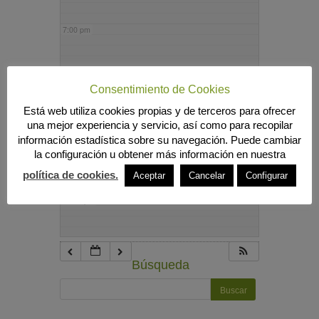
7:00 pm
8:00 pm
Consentimiento de Cookies
Está web utiliza cookies propias y de terceros para ofrecer
9:00 pm
una mejor experiencia y servicio, así como para recopilar
información estadística sobre su navegación. Puede cambiar
la configuración u obtener más información en nuestra
10:00 pm
política de cookies.
Aceptar
Cancelar
Configurar
11:00 pm
Búsqueda