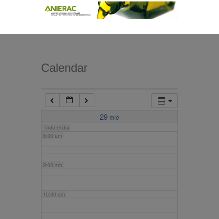
4:00 am
5:00 am
Calendar
6:00 am
7:00 am
29
mié
Todo el día
8:00 am
9:00 am
10:00 am