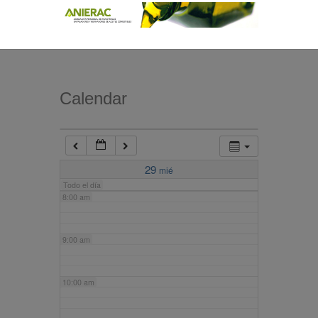
4:00 am
5:00 am
Calendar
6:00 am
7:00 am
29
mié
Todo el día
8:00 am
9:00 am
10:00 am