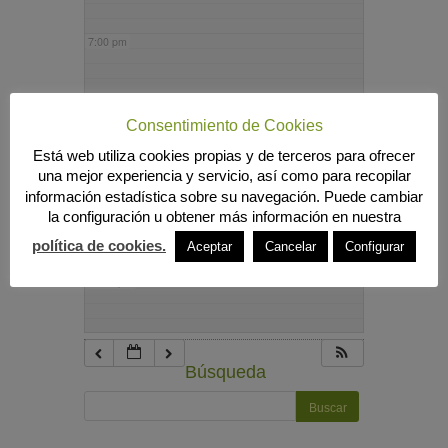
7:00 pm
8:00 pm
Consentimiento de Cookies
Está web utiliza cookies propias y de terceros para ofrecer
9:00 pm
una mejor experiencia y servicio, así como para recopilar
información estadística sobre su navegación. Puede cambiar
la configuración u obtener más información en nuestra
10:00 pm
política de cookies.
Aceptar
Cancelar
Configurar
11:00 pm
Búsqueda