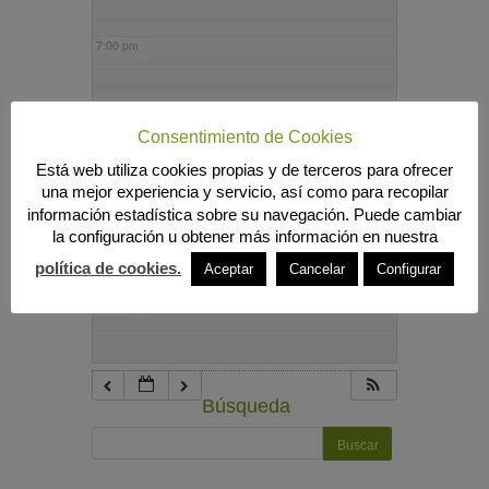
7:00 pm
8:00 pm
Consentimiento de Cookies
Está web utiliza cookies propias y de terceros para ofrecer
9:00 pm
una mejor experiencia y servicio, así como para recopilar
información estadística sobre su navegación. Puede cambiar
la configuración u obtener más información en nuestra
10:00 pm
política de cookies.
Aceptar
Cancelar
Configurar
11:00 pm
Búsqueda