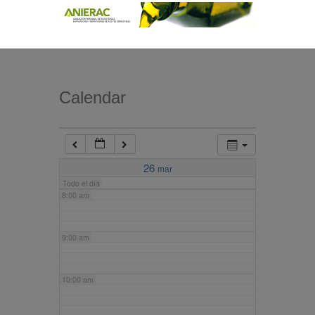
4:00 am
5:00 am
Calendar
6:00 am
7:00 am
26
mar
Todo el día
8:00 am
9:00 am
10:00 am