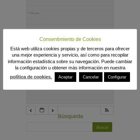
7:00 pm
8:00 pm
Consentimiento de Cookies
Está web utiliza cookies propias y de terceros para ofrecer
9:00 pm
una mejor experiencia y servicio, así como para recopilar
información estadística sobre su navegación. Puede cambiar
la configuración u obtener más información en nuestra
10:00 pm
política de cookies.
Aceptar
Cancelar
Configurar
11:00 pm
Búsqueda