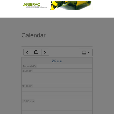
4:00 am
5:00 am
Calendar
6:00 am
7:00 am
26
mar
Todo el día
8:00 am
9:00 am
10:00 am