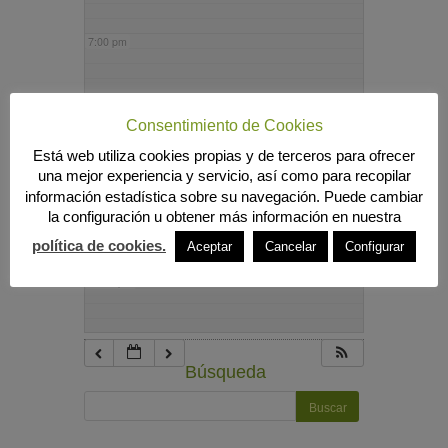
7:00 pm
8:00 pm
Consentimiento de Cookies
Está web utiliza cookies propias y de terceros para ofrecer
9:00 pm
una mejor experiencia y servicio, así como para recopilar
información estadística sobre su navegación. Puede cambiar
la configuración u obtener más información en nuestra
10:00 pm
política de cookies.
Aceptar
Cancelar
Configurar
11:00 pm
Búsqueda