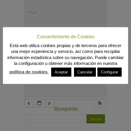
7:00 pm
8:00 pm
Consentimiento de Cookies
Está web utiliza cookies propias y de terceros para ofrecer
9:00 pm
una mejor experiencia y servicio, así como para recopilar
información estadística sobre su navegación. Puede cambiar
la configuración u obtener más información en nuestra
10:00 pm
política de cookies.
Aceptar
Cancelar
Configurar
11:00 pm
Búsqueda