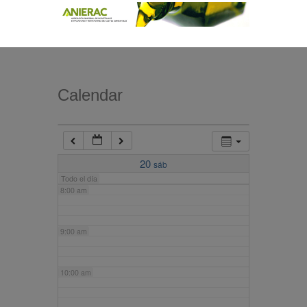
4:00 am
5:00 am
Calendar
6:00 am
7:00 am
20
sáb
Todo el día
8:00 am
9:00 am
10:00 am