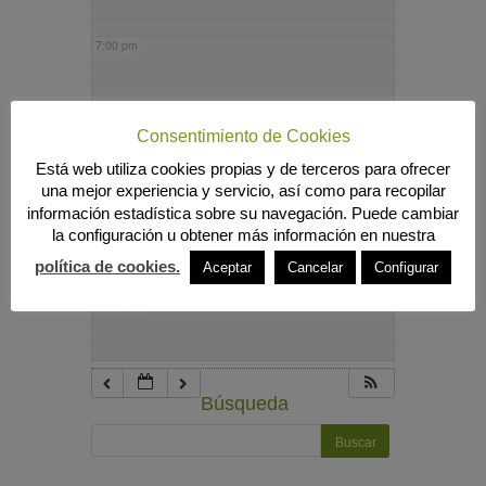
7:00 pm
8:00 pm
Consentimiento de Cookies
Está web utiliza cookies propias y de terceros para ofrecer
9:00 pm
una mejor experiencia y servicio, así como para recopilar
información estadística sobre su navegación. Puede cambiar
la configuración u obtener más información en nuestra
10:00 pm
política de cookies.
Aceptar
Cancelar
Configurar
11:00 pm
Búsqueda