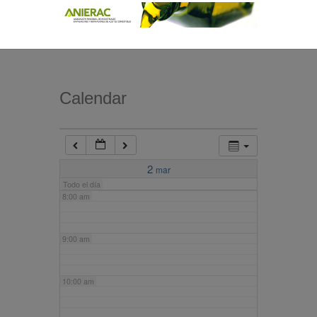
4:00 am
5:00 am
Calendar
6:00 am
7:00 am
2
mar
Todo el día
8:00 am
9:00 am
10:00 am