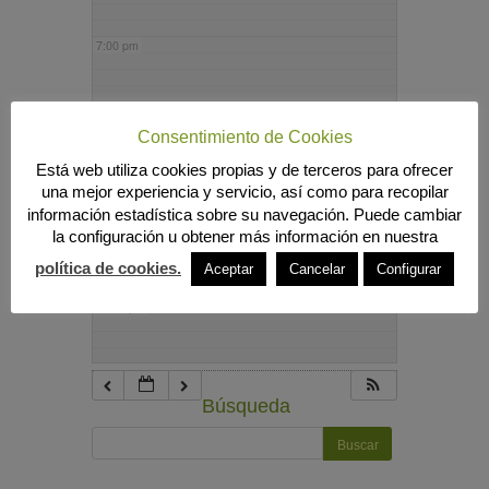
7:00 pm
8:00 pm
Consentimiento de Cookies
Está web utiliza cookies propias y de terceros para ofrecer
9:00 pm
una mejor experiencia y servicio, así como para recopilar
información estadística sobre su navegación. Puede cambiar
la configuración u obtener más información en nuestra
10:00 pm
política de cookies.
Aceptar
Cancelar
Configurar
11:00 pm
Búsqueda