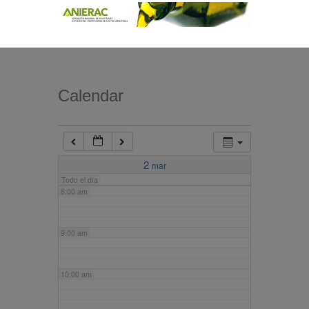
4:00 am
5:00 am
Calendar
6:00 am
7:00 am
2
mar
Todo el día
8:00 am
9:00 am
10:00 am