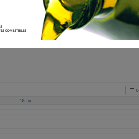
D
18
lun