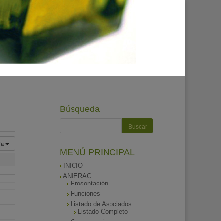
Búsqueda
ía
MENÚ PRINCIPAL
INICIO
ANIERAC
Presentación
Funciones
Listado de Asociados
Listado Completo