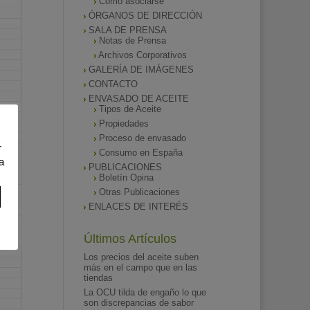
Como asociarse
ÓRGANOS DE DIRECCIÓN
SALA DE PRENSA
Notas de Prensa
Archivos Corporativos
GALERÍA DE IMÁGENES
CONTACTO
ENVASADO DE ACEITE
Tipos de Aceite
Propiedades
Proceso de envasado
r
Consumo en España
a
PUBLICACIONES
Boletín Opina
Otras Publicaciones
ENLACES DE INTERÉS
Últimos Artículos
Los precios del aceite suben
más en el campo que en las
tiendas
La OCU tilda de engaño lo que
son discrepancias de sabor