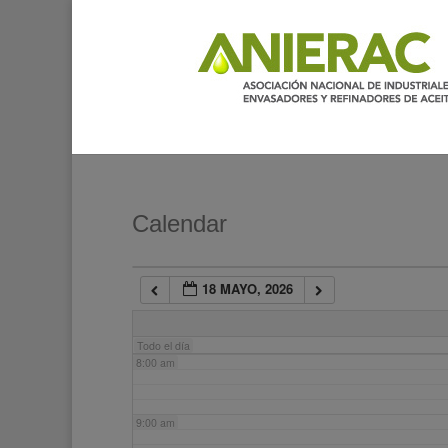
2:00 am
3:00 am
4:00 am
5:00 am
Calendar
6:00 am
18 MAYO, 2026
7:00 am
Todo el día
8:00 am
9:00 am