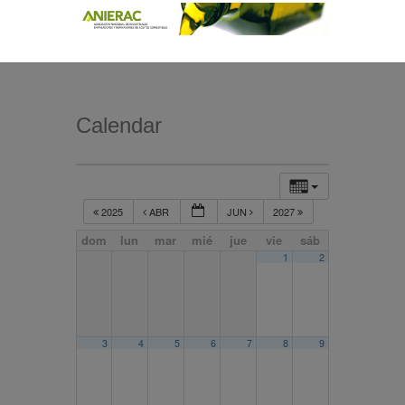
Calendar
2025
ABR
JUN
2027
dom
lun
mar
mié
jue
vie
sáb
1
2
3
4
5
6
7
8
9