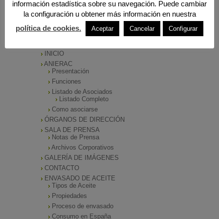
información estadística sobre su navegación. Puede cambiar
la configuración u obtener más información en nuestra
política de cookies.
Aceptar
Cancelar
Configurar
MENÚ PRINCIPAL
INICIO
ANIERAC
Presentación
Funciones
Listado de Asociados
Listado Completo
Como asociarse
ÓRGANOS DE DIRECCIÓN
SALA DE PRENSA
Notas de Prensa
Archivos Corporativos
GALERÍA DE IMÁGENES
CONTACTO
ENVASADO DE ACEITE
Tipos de Aceite
Propiedades
Proceso de envasado
Consumo en España