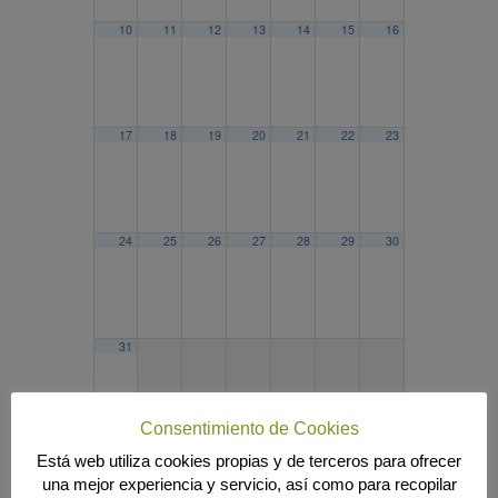
10
11
12
13
14
15
16
17
18
19
20
21
22
23
24
25
26
27
28
29
30
31
Consentimiento de Cookies
Está web utiliza cookies propias y de terceros para ofrecer
2025
ABR
JUN
2027
una mejor experiencia y servicio, así como para recopilar
Búsqueda