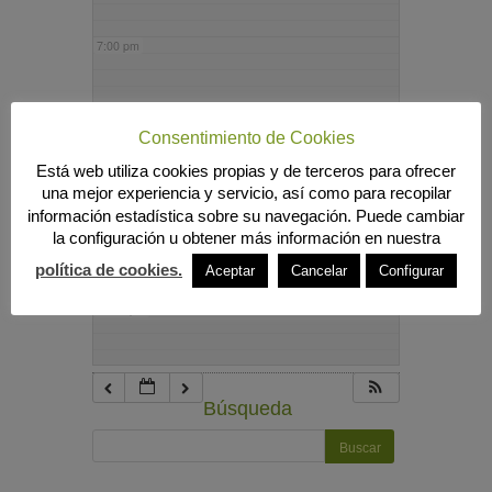
7:00 pm
8:00 pm
Consentimiento de Cookies
Está web utiliza cookies propias y de terceros para ofrecer
9:00 pm
una mejor experiencia y servicio, así como para recopilar
información estadística sobre su navegación. Puede cambiar
la configuración u obtener más información en nuestra
10:00 pm
política de cookies.
Aceptar
Cancelar
Configurar
11:00 pm
Búsqueda