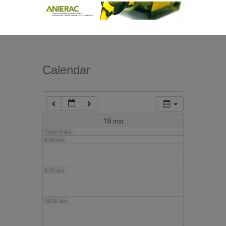
4:00 am
5:00 am
Calendar
6:00 am
7:00 am
19
mar
Todo el día
8:00 am
9:00 am
10:00 am