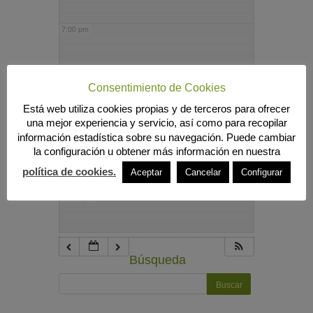
7:00 pm
8:00 pm
Consentimiento de Cookies
Está web utiliza cookies propias y de terceros para ofrecer
9:00 pm
una mejor experiencia y servicio, así como para recopilar
información estadística sobre su navegación. Puede cambiar
la configuración u obtener más información en nuestra
10:00 pm
política de cookies.
Aceptar
Cancelar
Configurar
11:00 pm
Búsqueda