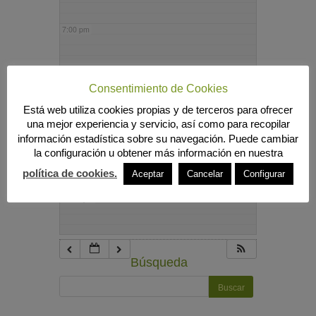
7:00 pm
8:00 pm
Consentimiento de Cookies
Está web utiliza cookies propias y de terceros para ofrecer
9:00 pm
una mejor experiencia y servicio, así como para recopilar
información estadística sobre su navegación. Puede cambiar
la configuración u obtener más información en nuestra
10:00 pm
política de cookies.
Aceptar
Cancelar
Configurar
11:00 pm
Búsqueda