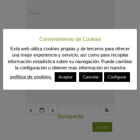
7:00 pm
8:00 pm
Consentimiento de Cookies
Está web utiliza cookies propias y de terceros para ofrecer
9:00 pm
una mejor experiencia y servicio, así como para recopilar
información estadística sobre su navegación. Puede cambiar
la configuración u obtener más información en nuestra
10:00 pm
política de cookies.
Aceptar
Cancelar
Configurar
11:00 pm
Búsqueda