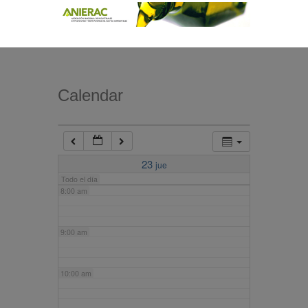
4:00 am
5:00 am
Calendar
6:00 am
7:00 am
23
jue
Todo el día
8:00 am
9:00 am
10:00 am