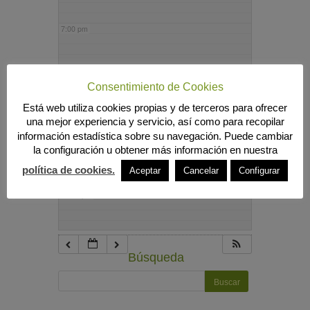
7:00 pm
8:00 pm
Consentimiento de Cookies
Está web utiliza cookies propias y de terceros para ofrecer
9:00 pm
una mejor experiencia y servicio, así como para recopilar
información estadística sobre su navegación. Puede cambiar
la configuración u obtener más información en nuestra
10:00 pm
política de cookies.
Aceptar
Cancelar
Configurar
11:00 pm
Búsqueda