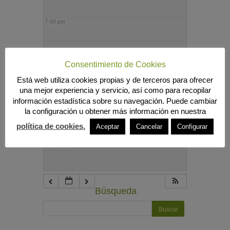
7:00 pm
8:00 pm
Consentimiento de Cookies
Está web utiliza cookies propias y de terceros para ofrecer
9:00 pm
una mejor experiencia y servicio, así como para recopilar
información estadística sobre su navegación. Puede cambiar
la configuración u obtener más información en nuestra
10:00 pm
política de cookies.
Aceptar
Cancelar
Configurar
11:00 pm
Búsqueda